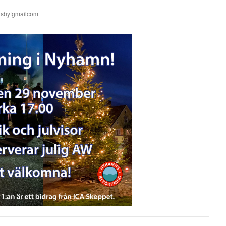
sbyfgmailcom