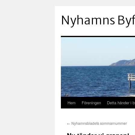
Hoppa
till
Nyhamns Byf
innehåll
Hem
Föreningen
Detta händer i 
←
Nyhamnsbladets sommarnummer