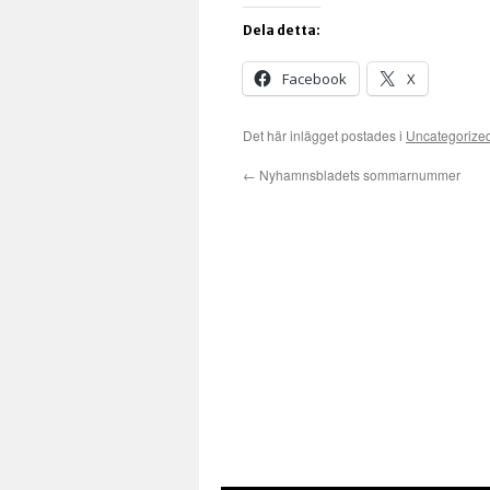
Dela detta:
Facebook
X
Det här inlägget postades i
Uncategorize
←
Nyhamnsbladets sommarnummer