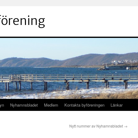
örening
byn
Nyhamnsbladet
Medlem
Kontakta byföreningen
Länkar
Nytt nummer av Nyhamnsbladet
→