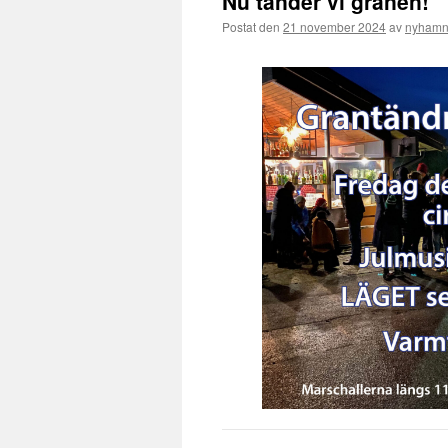
Nu tänder vi granen!
Postat den
21 november 2024
av
nyhamn