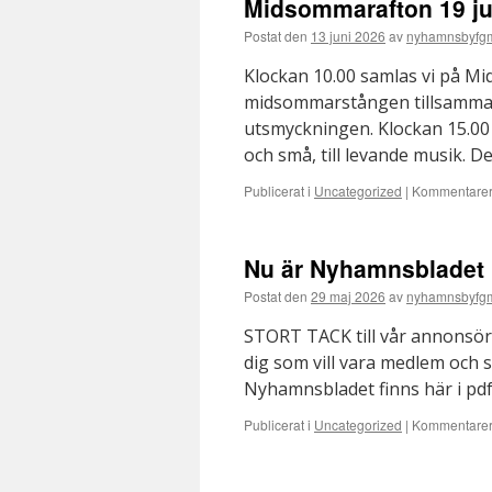
Midsommarafton 19 ju
Postat den
13 juni 2026
av
nyhamnsbyfg
Klockan 10.00 samlas vi på M
midsommarstången tillsamman
utsmyckningen. Klockan 15.00
och små, till levande musik. D
Publicerat i
Uncategorized
|
Kommentarer 
Nu är Nyhamnsbladet p
Postat den
29 maj 2026
av
nyhamnsbyfg
STORT TACK till vår annonsörer,
dig som vill vara medlem och 
Nyhamnsbladet finns här i pd
Publicerat i
Uncategorized
|
Kommentarer 