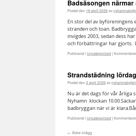
Badsäsongen närmar 
Postat den
19 april 2026
av
nyhamnsbyfg
En stor del av byföreningens 
stranden och toan. Badbrygga
invigdes 2003, sedan dess har 
och förbättringar har gjorts
Publicerat i
Uncategorized
|
Kommentarer 
Strandstädning lördag
Postat den
3 april 2026
av
nyhamnsbyfgm
Nu är det dags för vår årliga s
Nyhamn klockan 10.00.Säckar o
badbryggan när vi är klara.B
Publicerat i
Uncategorized
|
Kommentarer 
←
Äldre inlägg