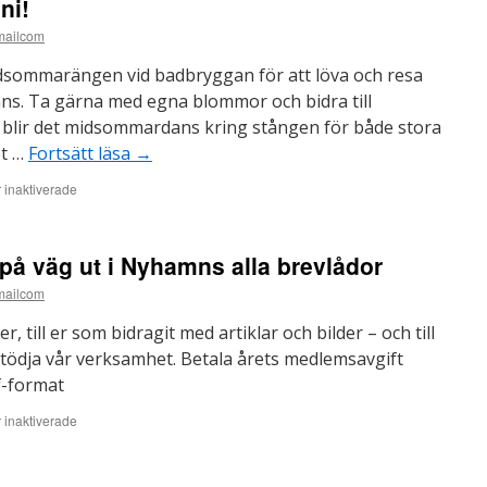
ni!
mailcom
idsommarängen vid badbryggan för att löva och resa
s. Ta gärna med egna blommor och bidra till
 blir det midsommardans kring stången för både stora
et …
Fortsätt läsa
→
för
inaktiverade
Midsommarafton
19
juni!
å väg ut i Nyhamns alla brevlådor
mailcom
 till er som bidragit med artiklar och bilder – och till
stödja vår verksamhet. Betala årets medlemsavgift
f-format
för
inaktiverade
Nu
är
Nyhamnsbladet