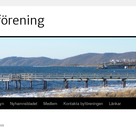
örening
byn
Nyhamnsbladet
Medlem
Kontakta byföreningen
Länkar
om