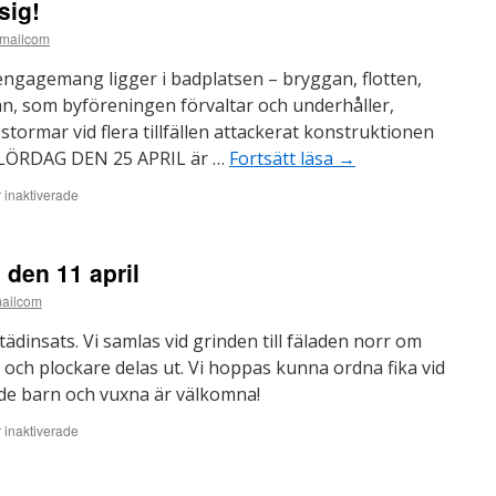
sig!
på
väg
mailcom
ut
i
engagemang ligger i badplatsen – bryggan, flotten,
Nyhamns
n, som byföreningen förvaltar och underhåller,
alla
stormar vid flera tillfällen attackerat konstruktionen
brevlådor
. LÖRDAG DEN 25 APRIL är …
Fortsätt läsa
→
för
inaktiverade
Badsäsongen
närmar
sig!
 den 11 april
ailcom
tädinsats. Vi samlas vid grinden till fäladen norr om
ch plockare delas ut. Vi hoppas kunna ordna fika vid
åde barn och vuxna är välkomna!
för
inaktiverade
Strandstädning
lördag
den