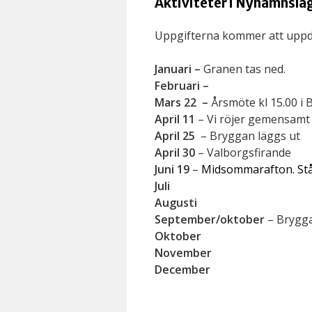
Aktiviteter i Nyhamnslä
Uppgifterna kommer att uppda
Januari –
Granen tas ned.
Februari –
Mars 22 –
Årsmöte kl 15.00 i
April 11
– Vi röjer gemensamt
April 25
– Bryggan läggs ut
April 30
– Valborgsfirande
Juni 19
–
Midsommarafton. Stån
Juli
Augusti
September/oktober
– Brygga
Oktober
November
December