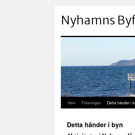
Hoppa
till
Nyhamns Byf
innehåll
Hem
Föreningen
Detta händer i 
Detta händer i byn