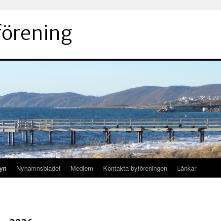
örening
byn
Nyhamnsbladet
Medlem
Kontakta byföreningen
Länkar