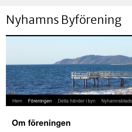
Hoppa
till
Nyhamns Byförening
innehåll
Hem
Föreningen
Detta händer i byn
Nyhamnsblade
Om föreningen