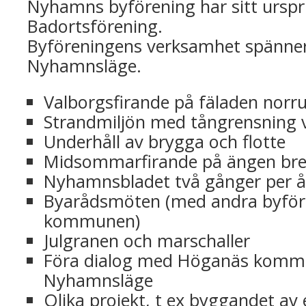
Nyhamns byförening har sitt ursp
Badortsförening.
Byföreningens verksamhet spänner
Nyhamnsläge.
Valborgsfirande på fäladen norru
Strandmiljön med tångrensning 
Underhåll av brygga och flotte
Midsommarfirande på ängen bre
Nyhamnsbladet två gånger per å
Byarådsmöten (med andra byför
kommunen)
Julgranen och marschaller
Föra dialog med Höganäs kommu
Nyhamnsläge
Olika projekt, t ex byggandet av e