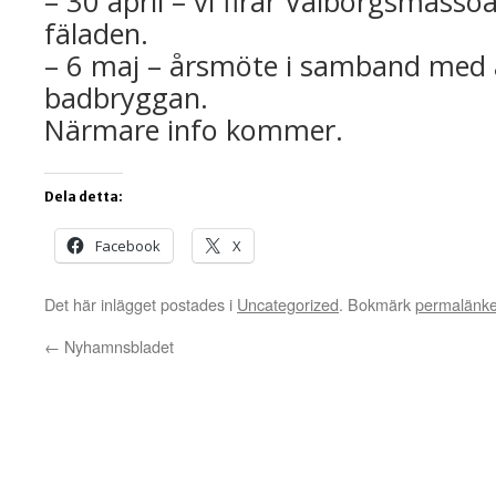
– 30 april – vi firar Valborgsmäss
fäladen.
– 6 maj – årsmöte i samband med a
badbryggan.
Närmare info kommer.
Dela detta:
Facebook
X
Det här inlägget postades i
Uncategorized
. Bokmärk
permalänk
←
Nyhamnsbladet