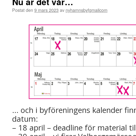
Nu är det vår…
Postat den
9 mars 2023
av
nyhamnsbyfgmailcom
… och i byföreningens kalender fin
datum:
– 18 april – deadline för material t