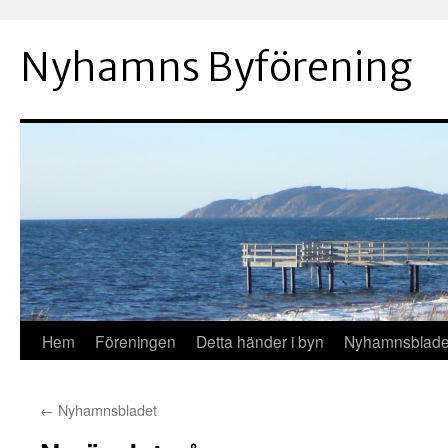
Hoppa
till
Nyhamns Byförening
innehåll
Hem
Föreningen
Detta händer i byn
Nyhamnsblade
←
Nyhamnsbladet