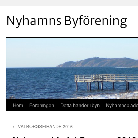
Hoppa
till
Nyhamns Byförening
innehåll
Hem
Föreningen
Detta händer i byn
Nyhamnsblade
←
VALBORGSFIRANDE 2016