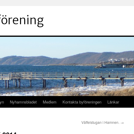
örening
byn
Nyhamnsbladet
Medlem
Kontakta byföreningen
Länkar
Våffelstugan i Hamnen.
→