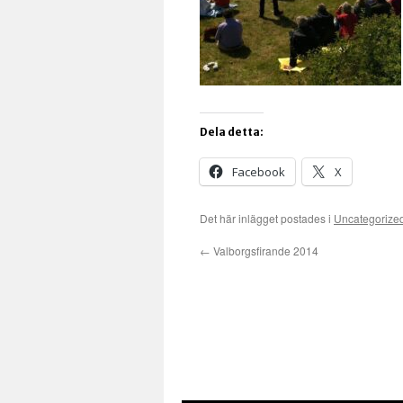
Dela detta:
Facebook
X
Det här inlägget postades i
Uncategorize
←
Valborgsfirande 2014