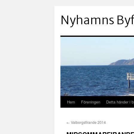
Hoppa
till
Nyhamns Byf
innehåll
Hem
Föreningen
Detta händer i 
←
Valborgsfirande 2014