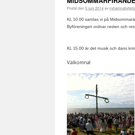
MIDSOMMARFIRANDE
Postat den
5 juni 2014
av
nyhamnsbyfgm
KL 10.00 samlas vi på Midsommarän
Byföreningen ordnar resten och res
KL 15.00 är det musik och dans krin
Välkomna!