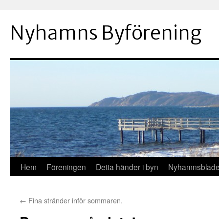
Hoppa
till
Nyhamns Byförening
innehåll
Hem
Föreningen
Detta händer i byn
Nyhamnsblade
←
Fina stränder inför sommaren.