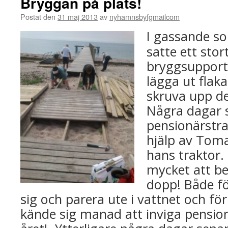
Bryggan på plats!
Postat den
31 maj 2013
av
nyhamnsbyfgmailcom
I gassande so
satte ett sto
bryggsupport
lägga ut flak
skruva upp de
Några dagar 
pensionärstr
hjälp av Tom
hans traktor. 
mycket att be
dopp! Både fö
sig och parera ute i vattnet och fö
kände sig manad att inviga pensio