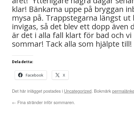
året! Ytterligare några dagar sena
klar! Bänkarna uppe på bryggan inbj
mysa på. Trappstegarna längst ut 
invigas, så det blev ett dopp även d
är det i alla fall klart för bad och 
sommar! Tack alla som hjälpte till!
Dela detta:
Facebook
X
Det här inlägget postades i
Uncategorized
. Bokmärk
permalänk
←
Fina stränder inför sommaren.