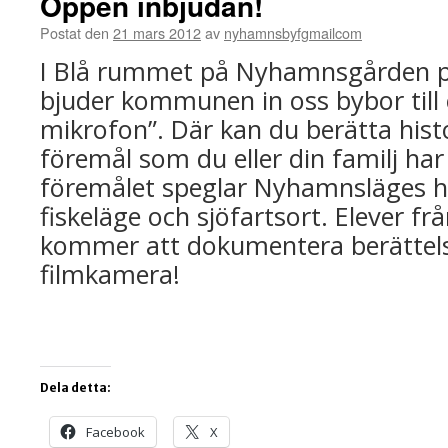
Öppen inbjudan!
Postat den
21 mars 2012
av
nyhamnsbyfgmailcom
I Blå rummet på Nyhamnsgården på
bjuder kommunen in oss bybor till
mikrofon”. Där kan du berätta hist
föremål som du eller din familj har
föremålet speglar Nyhamnsläges h
fiskeläge och sjöfartsort. Elever 
kommer att dokumentera berättels
filmkamera!
Dela detta:
Facebook
X