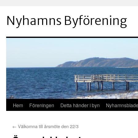
Hoppa
till
Nyhamns Byförening
innehåll
Hem
Föreningen
Detta händer i byn
Nyhamnsblade
←
Välkomna till årsmöte den 22/3